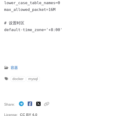
lower_case_table_names=0

max_allowed_packet=16M 

# 设置时区

default-time_zone='+8:00'

容器
docker
mysql
Share
License:
CC BY 4.0