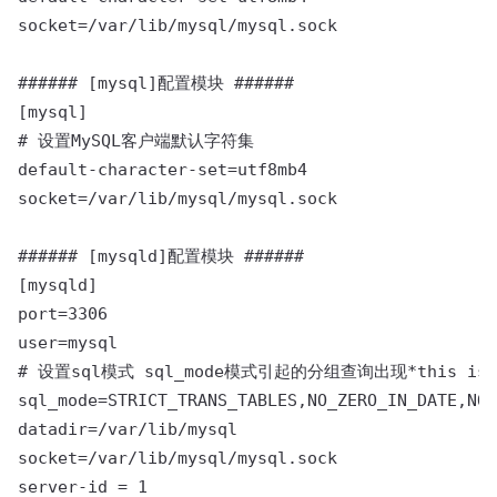
socket=/var/lib/mysql/mysql.sock

###### [mysql]配置模块 ######

[mysql]

# 设置MySQL客户端默认字符集

default-character-set=utf8mb4

socket=/var/lib/mysql/mysql.sock

###### [mysqld]配置模块 ######

[mysqld]

port=3306

user=mysql

# 设置sql模式 sql_mode模式引起的分组查询出现*this is inco
sql_mode=STRICT_TRANS_TABLES,NO_ZERO_IN_DATE,NO_
datadir=/var/lib/mysql

socket=/var/lib/mysql/mysql.sock

server-id = 1
