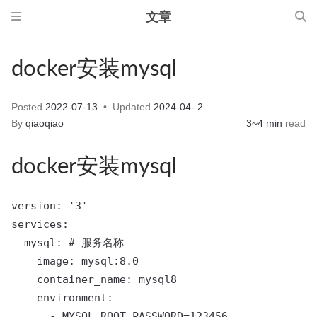
文章
docker安装mysql
Posted
2022-07-13
Updated
2024-04- 2
By
qiaoqiao
3~4 min
read
docker安装mysql
version: '3'

services:

  mysql: # 服务名称

    image: mysql:8.0 

    container_name: mysql8 

    environment:

      - MYSQL_ROOT_PASSWORD=123456 
