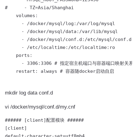
#      - TZ=Asia/Shanghai 

    volumes:

      - /docker/mysql/log:/var/log/mysql 

      - /docker/mysql/data:/var/lib/mysql 

      - /docker/mysql/conf.d:/etc/mysql/conf.d 

      - /etc/localtime:/etc/localtime:ro 

    ports:

      - 3306:3306 # 指定宿主机端口与容器端口映射关系
    restart: always # 容器随docker启动自启

mkdir log data conf.d
vi /docker/mysql/conf.d/my.cnf
###### [client]配置模块 ######

[client]

default-character-set=utf8mb4
