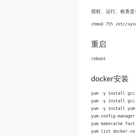
授权、运行、检查是
重启
docker安装
yum -y install gcc

yum -y install gcc-
yum -y install yum-
yum-config-manager
yum makecache fast

yum list docker-ce