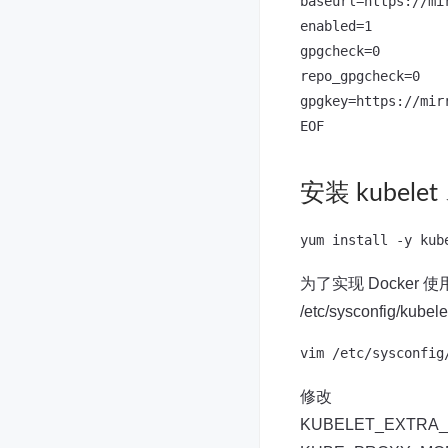
baseurl=https://mi
enabled=1

gpgcheck=0

repo_gpgcheck=0

gpgkey=https://mir
安装 kubelet 
为了实现 Docker 使用的
/etc/sysconfig/ku
修改
KUBELET_EXTRA_AR