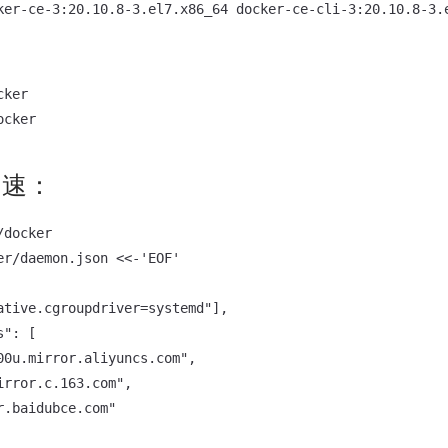
ker

加速：
docker

er/daemon.json <<-'EOF'

tive.cgroupdriver=systemd"],	

": [

00u.mirror.aliyuncs.com",

rror.c.163.com",

.baidubce.com"
