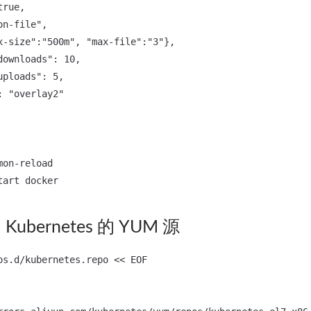
rue,

n-file",

x-size":"500m", "max-file":"3"},

ownloads": 10,

ploads": 5,

 "overlay2"

on-reload

bernetes 的 YUM 源
os.d/kubernetes.repo << EOF
