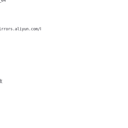
64

rrors.aliyun.com/kubernetes/yum/doc/rpm-package-key.gpg

改