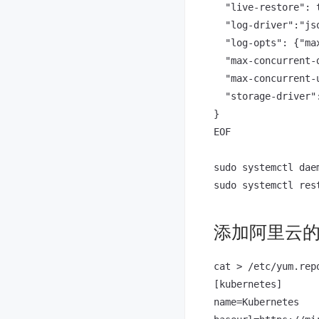
  "live-restore": t
  "log-driver":"jso
  "log-opts": {"ma
  "max-concurrent-d
  "max-concurrent-u
  "storage-driver":
}

EOF

sudo systemctl daem
添加阿里云的 Ku
cat > /etc/yum.rep
[kubernetes]

name=Kubernetes
