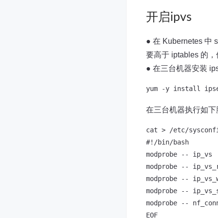
开启ipvs
● 在 Kubernetes
要高于 iptables
● 在三台机器安装 ipse
在三台机器执行如下
cat > /etc/sysconf
#!/bin/bash

modprobe -- ip_vs

modprobe -- ip_vs_r
modprobe -- ip_vs_w
modprobe -- ip_vs_s
modprobe -- nf_conn