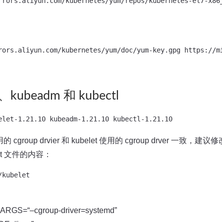
rrors.aliyun.com/kubernetes/yum/repos/kubernetes-el7-x86_
rors.aliyun.com/kubernetes/yum/doc/yum-key.gpg https://mi
、kubeadm 和 kubectl
 cgroup drvier 和 kubelet 使用的 cgroup drver 一致，建议修
belet 文件的内容：
GS=“–cgroup-driver=systemd”