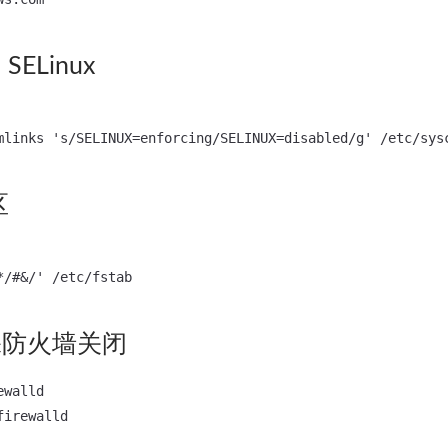
ELinux
区
保防火墙关闭
walld
