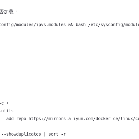
否加载：
c++

utils

 --add-repo https://mirrors.aliyun.com/docker-ce/linux/ce
 --showduplicates | sort -r
