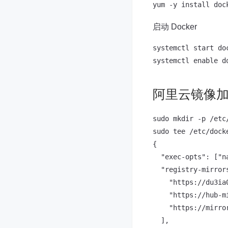
启动 Docker
systemctl start doc
阿里云镜像
sudo mkdir -p /etc/
sudo tee /etc/dock
{

  "exec-opts": ["na
  "registry-mirrors
    "https://du3ia
    "https://hub-mi
    "https://mirror
  ],
