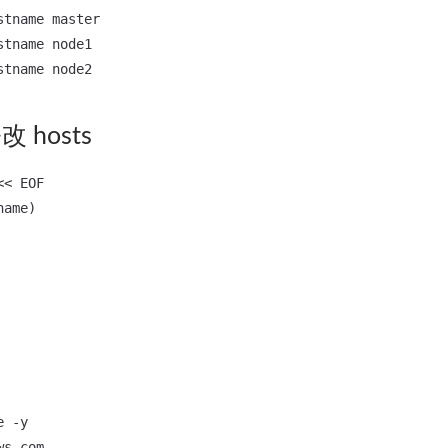
tname master

tname node1

hosts
< EOF

ame)

 -y
