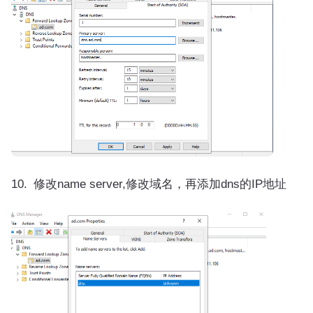
修改name server,修改域名，再添加dns的IP地址