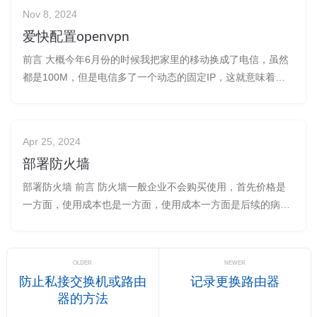
install wireguard -y
Nov 8, 2024
爱快配置openvpn
前言 大概今年6月份的时候我把家里的移动换成了电信，虽然
都是100M，但是电信多了一个动态的固定IP，这就意味着我
可以放弃了ipv6或者frp的方案，我目前远程家里设备的方案是
配置了内网穿透+DDNS,将堡垒机（next-terminal）映射了出
来，用了双因素认证（MFA），包括一些其他的应用，比
Apr 25, 2024
部署防火墙
部署防火墙 前言 防火墙一般企业不会购买使用，首先价格是
一方面，使用成本也是一方面，使用成本一方面是后续的病毒
库更新，一般买来防火墙就只有三年时间，超过三年就需要续
费升级了。还有一方面是用人成本，一般桌面运维玩不转这
个。 这次上线的是向移动租的防火墙，按月付费，病毒库之类
OLDER
NEWER
的升级也打包在内，价格远比买
防止私接交换机或路由
记录更换路由器
器的方法