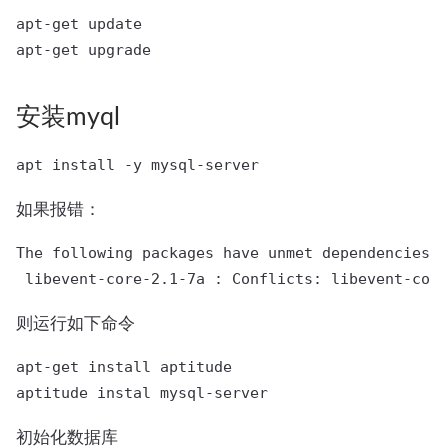
apt-get update

安装myql
如果报错：
The following packages have unmet dependencies:

则运行如下命令
apt-get install aptitude

初始化数据库