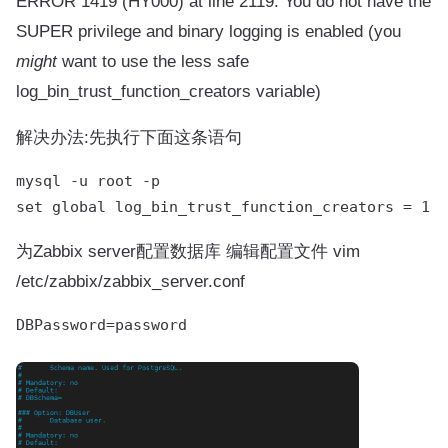
ERROR 1419 (HY000) at line 2119: You do not have the
SUPER privilege and binary logging is enabled (you
might
want to use the less safe
log_bin_trust_function_creators variable)
解决办法:先执行下面这条语句
mysql -u root -p

为Zabbix server配置数据库 编辑配置文件 vim
/etc/zabbix/zabbix_server.conf