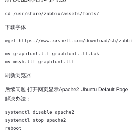
下载字体
mv graphfont.ttf graphfont.ttf.bak

刷新浏览器
后续问题 打开网页显示Apache2 Ubuntu Default Page
解决办法：
systemctl disable apache2

systemctl stop apache2
