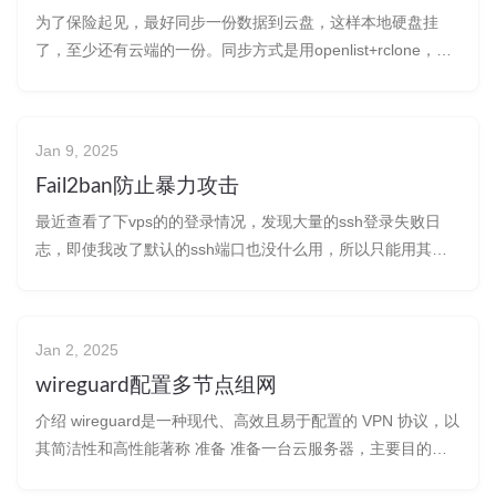
为了保险起见，最好同步一份数据到云盘，这样本地硬盘挂
了，至少还有云端的一份。同步方式是用openlist+rclone，云
盘的话阿里云盘，天翼云盘等等只要可以被openlist挂载的都
可以。当然cloudflare的对象存储也可以，但我担心会超额度，
还是用云盘更保险。 实例1：备份mysql的数据库
Jan 9, 2025
Fail2ban防止暴力攻击
最近查看了下vps的的登录情况，发现大量的ssh登录失败日
志，即使我改了默认的ssh端口也没什么用，所以只能用其他
的办法来解决问题。 Fail2Ban 是一个用于防止暴力攻击的开
源工具，它通过监控日志文件来检测恶意行为（如多次失败的
登录尝试），并根据配置的规则自动封禁相关 IP 地址，用这
Jan 2, 2025
个工具就可
wireguard配置多节点组网
介绍 wireguard是一种现代、高效且易于配置的 VPN 协议，以
其简洁性和高性能著称 准备 准备一台云服务器，主要目的是
需要一台公网的设备，通过这台服务器再组建一个局域网，达